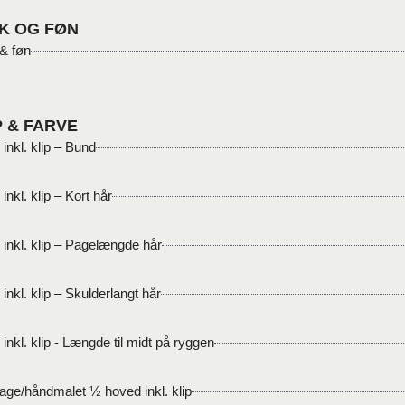
K OG FØN
& føn
P & FARVE
inkl. klip – Bund
inkl. klip – Kort hår
 inkl. klip – Pagelængde hår
inkl. klip – Skulderlangt hår
inkl. klip - Længde til midt på ryggen
age/håndmalet ½ hoved inkl. klip