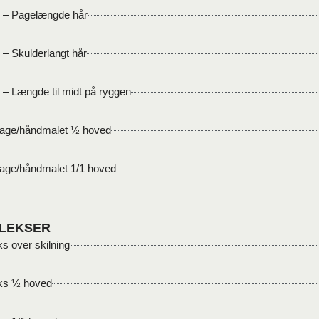
 – Pagelængde hår
 – Skulderlangt hår
 – Længde til midt på ryggen
age/håndmalet ½ hoved
age/håndmalet 1/1 hoved
LEKSER
ks over skilning
ks ½ hoved