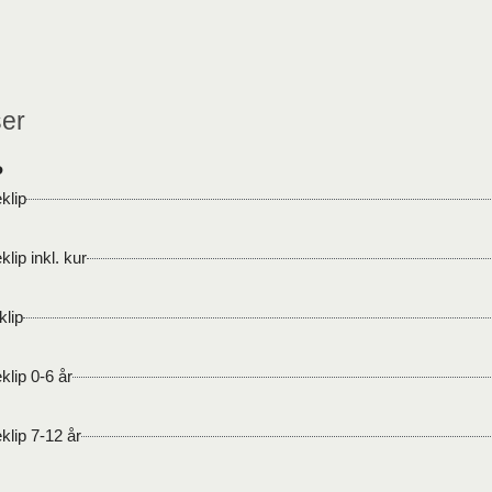
ser
P
klip
lip inkl. kur
klip
klip 0-6 år
klip 7-12 år