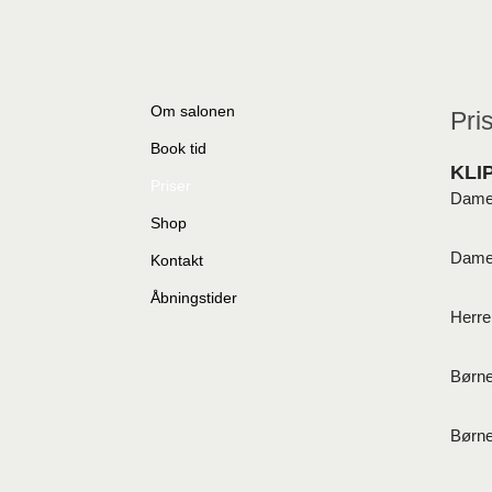
Gå
til
indholdet
Om salonen
Pri
Book tid
KLI
Priser
Dame
Shop
Damek
Kontakt
Åbningstider
Herre
Børne
Børne