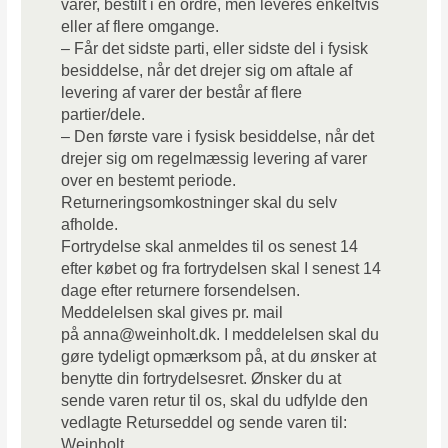
varer, bestilt i én ordre, men leveres enkeltvis
eller af flere omgange.
– Får det sidste parti, eller sidste del i fysisk
besiddelse, når det drejer sig om aftale af
levering af varer der består af flere
partier/dele.
– Den første vare i fysisk besiddelse, når det
drejer sig om regelmæssig levering af varer
over en bestemt periode.
Returneringsomkostninger skal du selv
afholde.
Fortrydelse skal anmeldes til os senest 14
efter købet og fra fortrydelsen skal I senest 14
dage efter returnere forsendelsen.
Meddelelsen skal gives pr. mail
på
anna@weinholt.dk
. I meddelelsen skal du
gøre tydeligt opmærksom på, at du ønsker at
benytte din fortrydelsesret. Ønsker du at
sende varen retur til os, skal du udfylde den
vedlagte Returseddel og sende varen til:
Weinholt