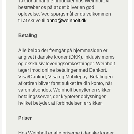
Tak for at handle produkter hos Weinholt, vi
bestræber os på at det bliver en god
oplevelse. Ved spørgsmål er du velkommen
til at skrive til
anna@weinholt.dk
Betaling
Alle beløb der fremgår på hjemmesiden er
angivet i danske kroner (DKK), inklusiv moms
og eksklusiv leveringsomkostninger. Weinholt
tager imod online betalinger med Dankort,
Visa/Dankort, Visa og Mobilepay. Betalingen
af ordren bliver først trukket fra din konto, når
varen afsendes. Weinholt benytter en sikker
betalingsserver, der krypterer oplysninger,
hvilket betyder, at forbindelsen er sikker.
Priser
Hos
Weinholt
er alle priserne i danske kroner