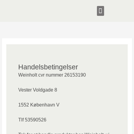
Gå
til
indholdet
Handelsbetingelser
Weinholt cvr nummer 26153190
Vester Voldgade 8
1552 København V
Tlf 53590526