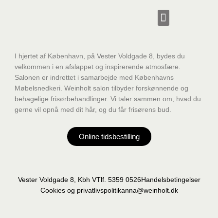
Gå
til
indholdet
I hjertet af København, på Vester Voldgade 8, bydes du
velkommen i en afslappet og inspirerende atmosfære.
Salonen er indrettet i samarbejde med Københavns
Møbelsnedkeri. Weinholt salon tilbyder forskønnende og
behagelige frisørbehandlinger. Vi taler sammen om, hvad du
gerne vil opnå med dit hår, og du får frisørens bud.
Online tidsbestilling
Vester Voldgade 8, Kbh V
Tlf. 5359 0526
Handelsbetingelser
Cookies og privatlivspolitik
anna@weinholt.dk